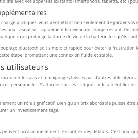
atibilité avec vos appareils existants (smartphone, tablette, etc.) po
supplémentaires
 de charge pratiques, vous permettant non seulement de garder vos
tiles pour visualiser rapidement le niveau de charge restant. Rech
atique » qui prolonge la durée de vie de la batterie lorsqu’ils sont 
plage bluetooth soit simple et rapide pour éviter la frustration lo
cette étape, promettant une connexion fluide et stable.
 utilisateurs
 d’examiner les avis et témoignages laissés par d’autres utilisateur
es personnelles. S’attarder sur ces critiques aide à identifier les 
lement un rôle significatif. Bien qu’un prix abordable puisse être sé
urer un investissement sage.
e
 peuvent occasionnellement rencontrer des défauts. C’est pourquoi 