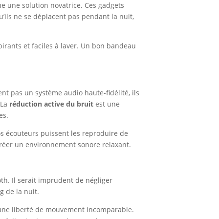
une solution novatrice. Ces gadgets
u’ils ne se déplacent pas pendant la nuit,
spirants et faciles à laver. Un bon bandeau
.
ent pas un système audio haute-fidélité, ils
 La
réduction active du bruit
est une
es.
os écouteurs puissent les reproduire de
 créer un environnement sonore relaxant.
th. Il serait imprudent de négliger
g de la nuit.
t une liberté de mouvement incomparable.