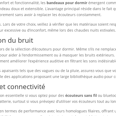
nfort et fonctionnalité, les
bandeaux pour dormir
émergent comme 
deau doux et extensible. L’avantage principal réside dans le fait q
 librement sans avoir à replacer les écouteurs constamment.
Lors de votre choix, veillez à vérifier que les matériaux soient re
r excessive ou d’inconfort, même lors des chaudes nuits estivales
on du bruit
lors de la sélection d’écouteurs pour dormir. Même s’ils ne remplac
 pour aider à l’endormissement ou à masquer les bruits extérieurs.
ent améliorer l’expérience auditive en filtrant les sons indésirabl
 apaisants tels que des vagues ou de la pluie, assurez-vous que v
elle des applications proposant une large bibliothèque audio pour
et connectivité
on essentielle si vous optez pour des
écouteurs sans fil
ou bluetoo
terie, surtout si vous prévoyez d’utiliser vos écouteurs tout au lon
 en termes de performance avec leurs homologues filaires, offran