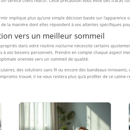
un service client réactif. Cette précaution vous évite des tracas f
rmir implique plus qu’une simple décision basée sur l’apparence 
de la manière dont elles répondent à vos attentes spécifiques pou
tion vers un meilleur sommeil
appropriés dans votre routine nocturne nécessite certains ajustemen
eux à vos besoins personnels. Prendre en compte chaque aspect men
optimale orientée vers un sommeil de qualité.
culaires, des solutions sans fil ou encore des bandeaux innovants,
ompromis trouvé, il ne vous restera plus qu’à profiter de ce calme 